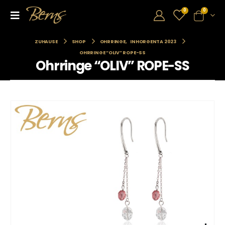
0
0
ZUHAUSE
SHOP
OHRRINGE
,
INHORGENTA 2023
OHRRINGE “OLIV” ROPE-SS
Ohrringe “OLIV” ROPE-SS