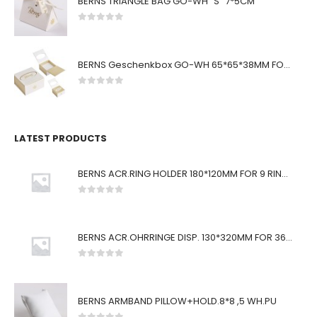
BERNS TRIANGLE BAG GO-WH "S" 7*5CM
0
von 5
BERNS Geschenkbox GO-WH 65*65*38MM FOR SMALL SETS
0
von 5
LATEST PRODUCTS
BERNS ACR.RING HOLDER 180*120MM FOR 9 RINGS
0
von 5
BERNS ACR.OHRRINGE DISP. 130*320MM FOR 36 PAIRS
0
von 5
BERNS ARMBAND PILLOW+HOLD.8*8 ,5 WH.PU