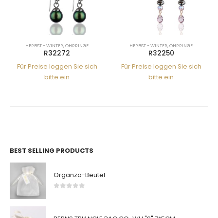
HERBST - WINTER
,
OHRRINGE
HERBST - WINTER
,
OHRRINGE
R32250
R32005
h
Für Preise loggen Sie sich
Für Preise loggen Sie sich
bitte ein
bitte ein
BEST SELLING PRODUCTS
Organza-Beutel
0
von 5