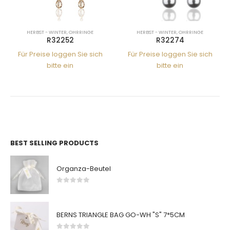
HERBST - WINTER
,
OHRRINGE
HERBST - WINTER
,
OHRRINGE
R32252
R32274
Für Preise loggen Sie sich
Für Preise loggen Sie sich
bitte ein
bitte ein
BEST SELLING PRODUCTS
Organza-Beutel
0
von 5
BERNS TRIANGLE BAG GO-WH "S" 7*5CM