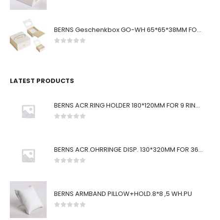
0
von 5
BERNS Geschenkbox GO-WH 65*65*38MM FOR SMALL SETS
0
von 5
LATEST PRODUCTS
BERNS ACR.RING HOLDER 180*120MM FOR 9 RINGS
0
von 5
BERNS ACR.OHRRINGE DISP. 130*320MM FOR 36 PAIRS
0
von 5
BERNS ARMBAND PILLOW+HOLD.8*8 ,5 WH.PU
0
von 5