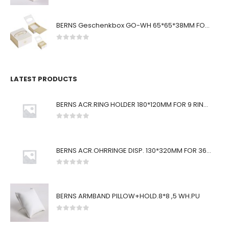
BERNS Geschenkbox GO-WH 65*65*38MM FOR SMALL SETS
0
von 5
LATEST PRODUCTS
BERNS ACR.RING HOLDER 180*120MM FOR 9 RINGS
0
von 5
BERNS ACR.OHRRINGE DISP. 130*320MM FOR 36 PAIRS
0
von 5
BERNS ARMBAND PILLOW+HOLD.8*8 ,5 WH.PU
0
von 5