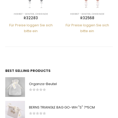
HERBST - WINTER
,
OHRRINGE
HERBST - WINTER
,
OHRRINGE
R32283
R32568
Für Preise loggen Sie sich
Für Preise loggen Sie sich
bitte ein
bitte ein
BEST SELLING PRODUCTS
Organza-Beutel
0
von 5
BERNS TRIANGLE BAG GO-WH "S" 7*5CM
0
von 5