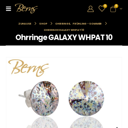
0
0
ZUHAUSE
SHOP
OHRRINGE
,
FRÜHLING - SOMMER
OHRRINGE GALAXY WHPAT 10
Ohrringe GALAXY WHPAT 10