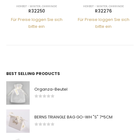
HERBST - WINTER
,
OHRRINGE
HERBST - WINTER
,
OHRRINGE
R32250
R32276
Für Preise loggen Sie sich
Für Preise loggen Sie sich
bitte ein
bitte ein
BEST SELLING PRODUCTS
Organza-Beutel
0
von 5
BERNS TRIANGLE BAG GO-WH "S" 7*5CM
0
von 5