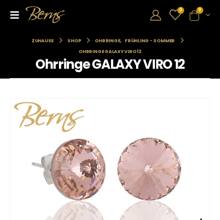
0
0
ZUHAUSE
SHOP
OHRRINGE
,
FRÜHLING - SOMMER
OHRRINGE GALAXY VIRO 12
Ohrringe GALAXY VIRO 12