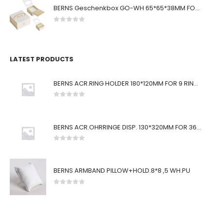
BERNS Geschenkbox GO-WH 65*65*38MM FOR SMALL SETS
0
von 5
LATEST PRODUCTS
BERNS ACR.RING HOLDER 180*120MM FOR 9 RINGS
0
von 5
BERNS ACR.OHRRINGE DISP. 130*320MM FOR 36 PAIRS
0
von 5
BERNS ARMBAND PILLOW+HOLD.8*8 ,5 WH.PU
0
von 5