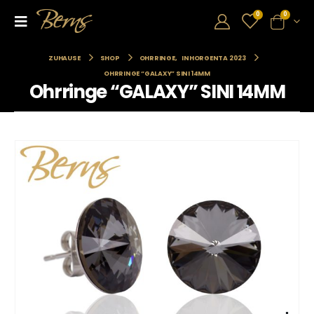
0
0
ZUHAUSE
SHOP
OHRRINGE
,
INHORGENTA 2023
OHRRINGE “GALAXY” SINI 14MM
Ohrringe “GALAXY” SINI 14MM