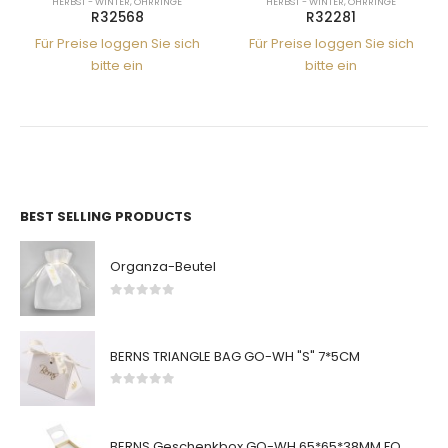
RBST - WINTER
,
OHRRINGE
HERBST - WINTER
,
OHRRINGE
HERBS
R32568
R32281
Preise loggen Sie sich
Für Preise loggen Sie sich
Für Pre
bitte ein
bitte ein
BEST SELLING PRODUCTS
Organza-Beutel
0
von 5
BERNS TRIANGLE BAG GO-WH "S" 7*5CM
0
von 5
BERNS Geschenkbox GO-WH 65*65*38MM FOR SMALL SETS