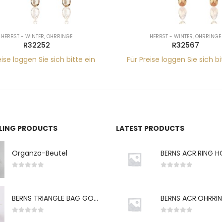
HERBST - WINTER
,
OHRRINGE
HERBST - WINTER
,
OHRRINGE
R32252
R32567
eise loggen Sie sich bitte ein
Für Preise loggen Sie sich bi
LLING PRODUCTS
LATEST PRODUCTS
Organza-Beutel
0
von 5
0
von 5
BERNS TRIANGLE BAG GO-WH "S" 7*5CM
0
von 5
0
von 5