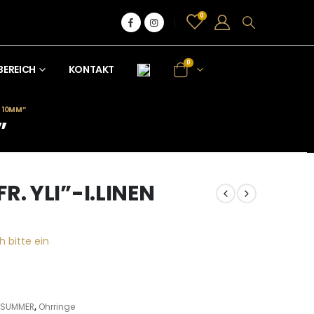
0
0
BEREICH
KONTAKT
N 10MM”
”
R. YLI”-I.LINEN
h bitte ein
- SUMMER
,
Ohrringe