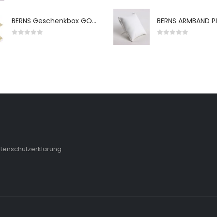
BERNS Geschenkbox GO-WH 65*65*38MM FOR SMALL SETS
0
von 5
0
von 5
tenschutzerklärung