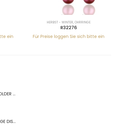
HERBST - WINTER
,
OHRRINGE
R32276
tte ein
Für Preise loggen Sie sich bitte ein
Für Pr
BERNS ACR.RING HOLDER 180*120MM FOR 9 RINGS
BERNS ACR.OHRRINGE DISP. 130*320MM FOR 36 PAIRS