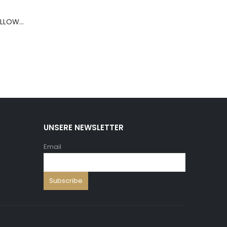
BERNS ARMBAND PILLOW+HOLD.8*8 ,5 WH.PU
UNSERE NEWSLETTER
Email