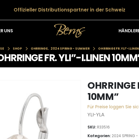
Offizieller Distributionspartner in der Schweiz
HÄNDLER
ER UNS
SE
SHOP
OHRRINGE
,
2024 SPRING - SUMMER
OHRRINGE FR. YLI”-I.LINE
OHRRINGE FR. YLI”-I.LINEN 10MM
OHRRINGE F
10MM”
Für Preise loggen Sie sic
YLI-YLA
SKU:
R33516
Kategorien:
2024 SPRING 