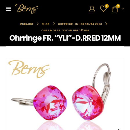
0
0
ZUHAUSE
SHOP
OHRRINGE
,
INHORGENTA 2023
OHRRINGE FR. “YLI”-D.RRED 12MM
Ohrringe FR. “YLI”-D.RRED 12MM