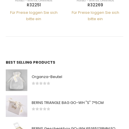
HERBST - WINTER
,
OHRRINGE
HERBST - WINTER
,
OHRRINGE
R32251
R32269
Für Preise loggen Sie sich
Für Preise loggen Sie sich
bitte ein
bitte ein
BEST SELLING PRODUCTS
Organza-Beutel
0
von 5
BERNS TRIANGLE BAG GO-WH "S" 7*5CM
0
von 5
BERNS Geschenkbox GO-WH 65*65*38MM FOR SMALL SETS