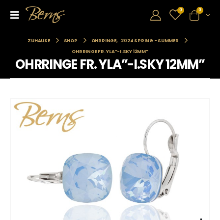
0
0
ZUHAUSE
SHOP
OHRRINGE
,
2024 SPRING - SUMMER
OHRRINGE FR. YLA”-I.SKY 12MM”
OHRRINGE FR. YLA”-I.SKY 12MM”