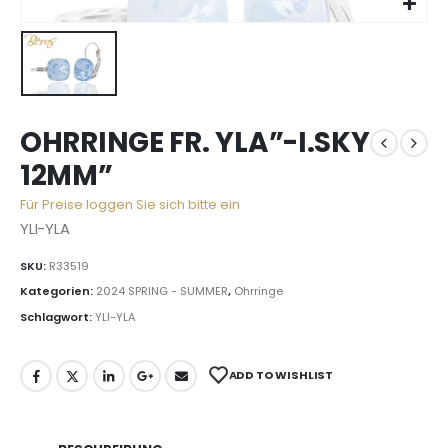
OHRRINGE FR. YLA”-I.SKY
12MM”
Für Preise loggen Sie sich bitte ein
YLI-YLA
SKU:
R33519
Kategorien:
2024 SPRING - SUMMER
,
Ohrringe
Schlagwort:
YLI-YLA
ADD TO WISHLIST