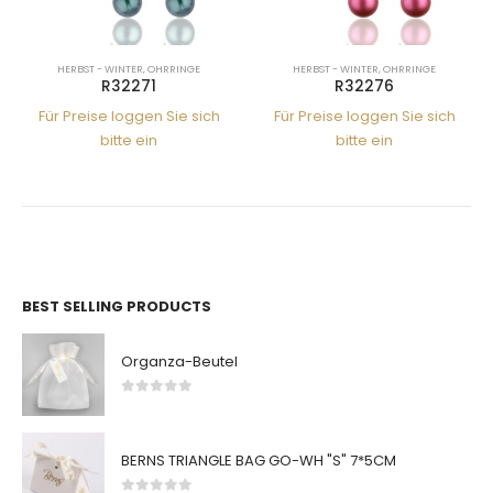
HERBST - WINTER
,
OHRRINGE
HERBST - WINTER
,
OHRRINGE
R32271
R32276
Für Preise loggen Sie sich
Für Preise loggen Sie sich
bitte ein
bitte ein
BEST SELLING PRODUCTS
Organza-Beutel
0
von 5
BERNS TRIANGLE BAG GO-WH "S" 7*5CM