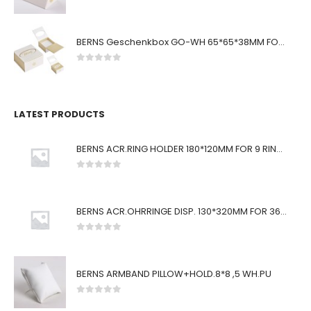
0
von 5
BERNS Geschenkbox GO-WH 65*65*38MM FOR SMALL SETS
0
von 5
LATEST PRODUCTS
BERNS ACR.RING HOLDER 180*120MM FOR 9 RINGS
0
von 5
BERNS ACR.OHRRINGE DISP. 130*320MM FOR 36 PAIRS
0
von 5
BERNS ARMBAND PILLOW+HOLD.8*8 ,5 WH.PU
0
von 5