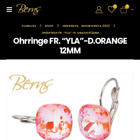
0
0
ZUHAUSE
SHOP
OHRRINGE
,
INHORGENTA 2023
OHRRINGE FR. “YLA”-D.ORANGE 12MM
Ohrringe FR. “YLA”-D.ORANGE
12MM