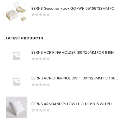
BERNS Geschenkbox GO-WH 65*65*38MM FOR SMALL SETS
0
von 5
LATEST PRODUCTS
BERNS ACR.RING HOLDER 180*120MM FOR 9 RINGS
0
von 5
BERNS ACR.OHRRINGE DISP. 130*320MM FOR 36 PAIRS
0
von 5
BERNS ARMBAND PILLOW+HOLD.8*8 ,5 WH.PU
0
von 5