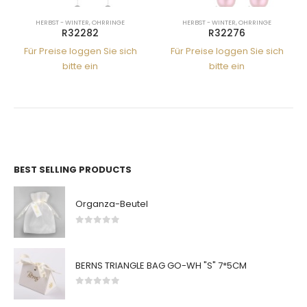
HERBST - WINTER
,
OHRRINGE
HERBST - WINTER
,
OHRRINGE
R32282
R32276
Für Preise loggen Sie sich
Für Preise loggen Sie sich
bitte ein
bitte ein
BEST SELLING PRODUCTS
Organza-Beutel
0
von 5
BERNS TRIANGLE BAG GO-WH "S" 7*5CM
0
von 5