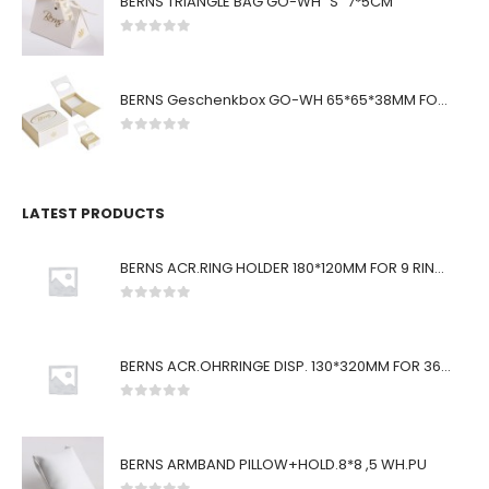
BERNS TRIANGLE BAG GO-WH "S" 7*5CM
0
von 5
BERNS Geschenkbox GO-WH 65*65*38MM FOR SMALL SETS
0
von 5
LATEST PRODUCTS
BERNS ACR.RING HOLDER 180*120MM FOR 9 RINGS
0
von 5
BERNS ACR.OHRRINGE DISP. 130*320MM FOR 36 PAIRS
0
von 5
BERNS ARMBAND PILLOW+HOLD.8*8 ,5 WH.PU