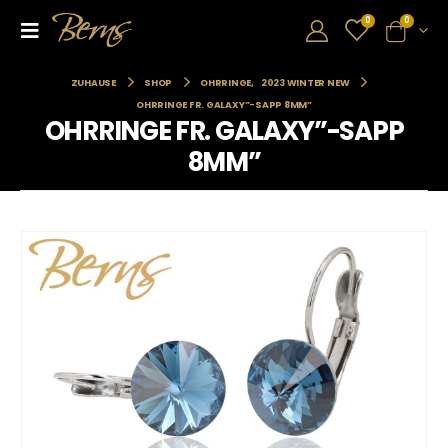
0
0
ZUHAUSE
SHOP
OHRRINGE
,
2023 WINTER NEW
OHRRINGE FR. GALAXY”-SAPP 8MM”
OHRRINGE FR. GALAXY”-SAPP
8MM”