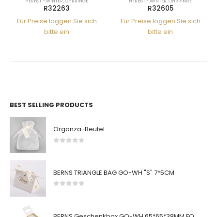
HERBST - WINTER
,
OHRRINGE
HERBST - WINTER
,
OHRRINGE
R32263
R32605
Für Preise loggen Sie sich
Für Preise loggen Sie sich
bitte ein
bitte ein
BEST SELLING PRODUCTS
Organza-Beutel
0
von 5
BERNS TRIANGLE BAG GO-WH "S" 7*5CM
0
von 5
BERNS Geschenkbox GO-WH 65*65*38MM FOR SMALL SETS