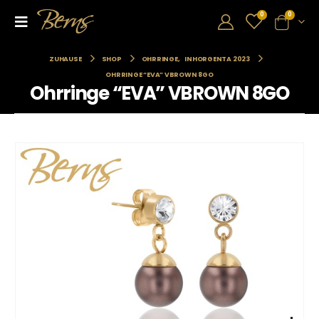
0
0
ZUHAUSE
SHOP
OHRRINGE
,
INHORGENTA 2023
OHRRINGE “EVA” VBROWN 8GO
Ohrringe “EVA” VBROWN 8GO