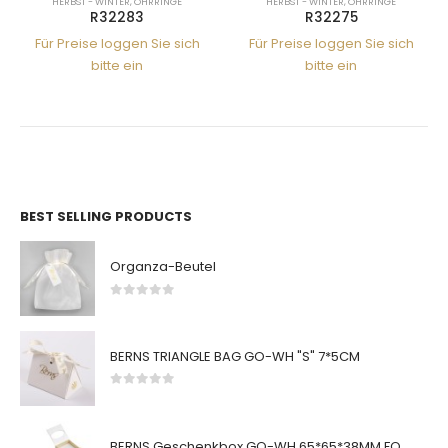
ER
,
OHRRINGE
HERBST - WINTER
,
OHRRINGE
HERBST - WINTER
,
O
283
R32275
R3200
ggen Sie sich
Für Preise loggen Sie sich
Für Preise loggen
 ein
bitte ein
bitte ein
BEST SELLING PRODUCTS
Organza-Beutel
0
von 5
BERNS TRIANGLE BAG GO-WH "S" 7*5CM
0
von 5
BERNS Geschenkbox GO-WH 65*65*38MM FOR SMALL SETS