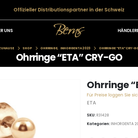
Offizieller Distributionspartner in der Schweiz
HÄNDLER
ER UNS
ZUHAUSE
SHOP
OHRRINGE
,
INHORGENTA 2023
OHRRINGE “ETA” CRY-G
Ohrringe “ETA” CRY-GO
Ohrringe 
Für Preise loggen Sie sic
ETA
SKU:
R31428
Kategorien:
INHORGENTA 2