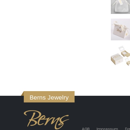
Berns Jewelry
AGB
Impressum
Da