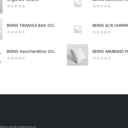
0
von 5
0
von 5
BERNS TRIANGLE BAG GO-WH "S" 7*5CM
0
von 5
0
von 5
BERNS Geschenkbox GO-WH 65*65*38MM FOR SMALL SETS
0
von 5
0
von 5
tenschutzerklärung