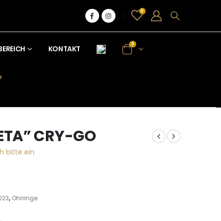
0
0
BEREICH
KONTAKT
O
“ETA” CRY-GO
h bitte ein
023
,
Ohrringe