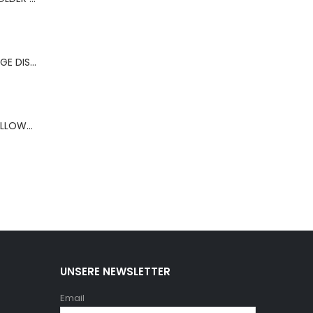
BERNS ACR.OHRRINGE DISP. 130*320MM FOR 36 PAIRS
BERNS ARMBAND PILLOW+HOLD.8*8 ,5 WH.PU
UNSERE NEWSLETTER
Email