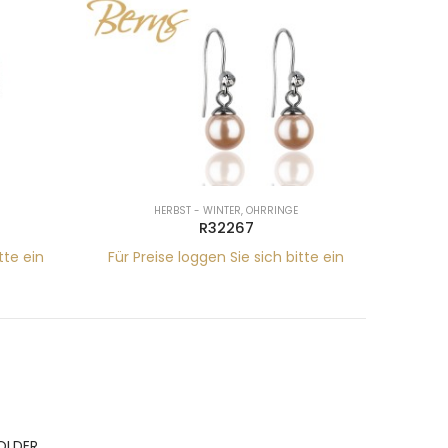
HERBST - WINTER
,
OHRRINGE
R32267
tte ein
Für Preise loggen Sie sich bitte ein
Für Pr
BERNS ACR.RING HOLDER 180*120MM FOR 9 RINGS