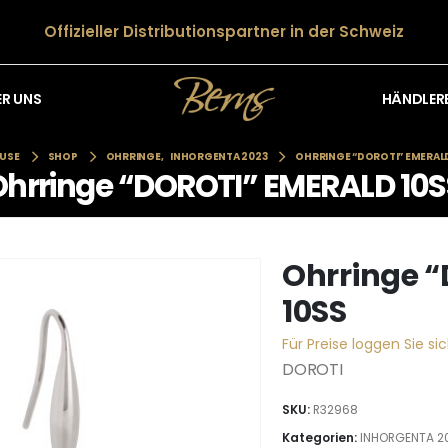
Offizieller Distributionspartner in der Schweiz
HÄNDLER
ER UNS
USE
SHOP
OHRRINGE
,
INHORGENTA 2023
OHRRINGE “DOROTI” EMERALD
Ohrringe “DOROTI” EMERALD 10S
Ohrringe 
10SS
Für Preise loggen Sie sic
DOROTI
SKU:
R32968
Kategorien:
INHORGENTA 2