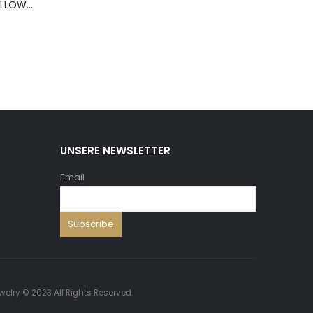
BERNS ARMBAND PILLOW+HOLD.8*8 ,5 WH.PU
UNSERE NEWSLETTER
Email
welry © 2023 All Rights Reserved.