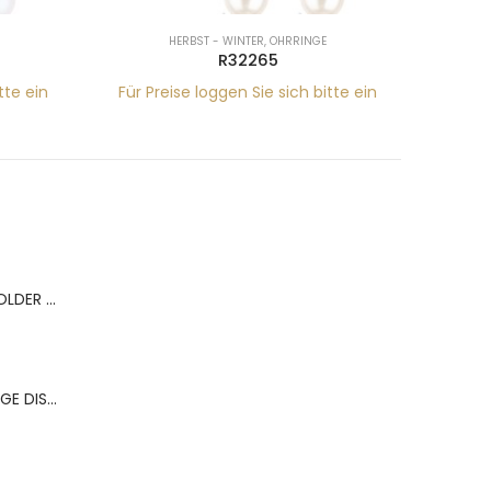
HERBST - WINTER
,
OHRRINGE
R32265
tte ein
Für Preise loggen Sie sich bitte ein
Für Pr
BERNS ACR.RING HOLDER 180*120MM FOR 9 RINGS
BERNS ACR.OHRRINGE DISP. 130*320MM FOR 36 PAIRS