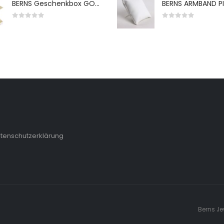
BERNS Geschenkbox GO-WH 65*65*38MM FOR SMALL SETS
0
von 5
0
von 5
tenschutzerklärung
Berns Je