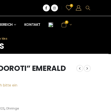
0
0
BEREICH
KONTAKT
 10SS
S
“DOROTI” EMERALD
h bitte ein
023
,
Ohrringe