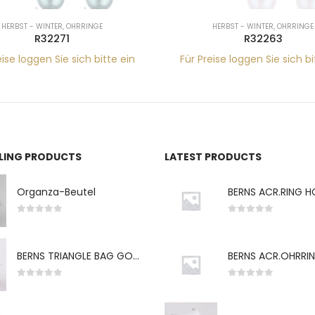
HERBST - WINTER
,
OHRRINGE
HERBST - WINTER
,
OHRRINGE
R32271
R32263
eise loggen Sie sich bitte ein
Für Preise loggen Sie sich bi
LLING PRODUCTS
LATEST PRODUCTS
Organza-Beutel
0
von 5
0
von 5
BERNS TRIANGLE BAG GO-WH "S" 7*5CM
0
von 5
0
von 5