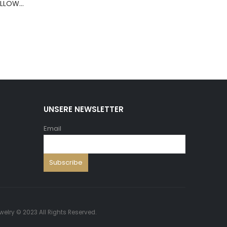
BERNS ARMBAND PILLOW+HOLD.8*8 ,5 WH.PU
UNSERE NEWSLETTER
Email
welry © 2023 All Rights Reserved.