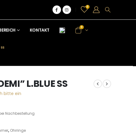
0
0
BEREICH
KONTAKT
 SS
DEMI” L.BLUE SS
h bitte ein
bei Nachbestellung
mmer
,
Ohrringe