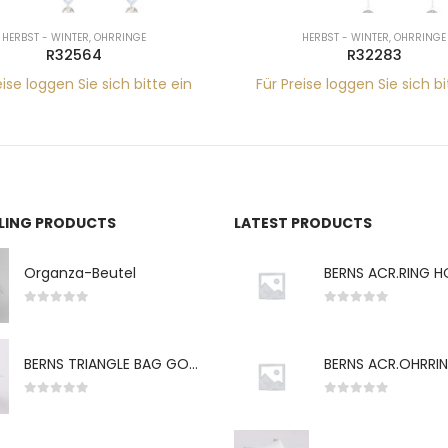
HERBST - WINTER
,
OHRRINGE
HERBST - WINTER
,
OHRRINGE
R32564
R32283
eise loggen Sie sich bitte ein
Für Preise loggen Sie sich bi
LLING PRODUCTS
LATEST PRODUCTS
Organza-Beutel
0
von 5
0
von 5
BERNS TRIANGLE BAG GO-WH "S" 7*5CM
0
von 5
0
von 5