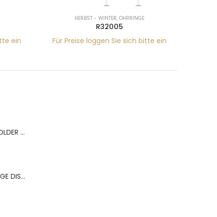
HERBST - WINTER
,
OHRRINGE
R32005
tte ein
Für Preise loggen Sie sich bitte ein
Für Pr
BERNS ACR.RING HOLDER 180*120MM FOR 9 RINGS
BERNS ACR.OHRRINGE DISP. 130*320MM FOR 36 PAIRS