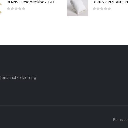
BERNS Geschenkbox GO-WH 65*65*38MM FOR SMALL SETS
0
von 5
0
von 5
tenschutzerklärung
Berns Je