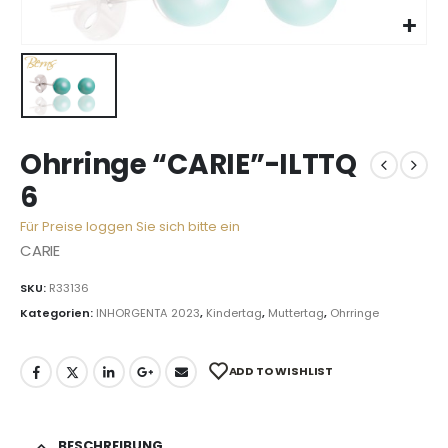
Ohrringe “CARIE”-ILTTQ
6
Für Preise loggen Sie sich bitte ein
CARIE
SKU:
R33136
Kategorien:
INHORGENTA 2023
,
Kindertag
,
Muttertag
,
Ohrringe
ADD TO WISHLIST
BESCHREIBUNG