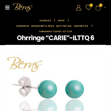
0
0
ZUHAUSE
SHOP
OHRRINGE
,
INHORGENTA 2023
,
MUTTERTAG
,
KINDERTAG
OHRRINGE “CARIE”-ILTTQ 6
Ohrringe “CARIE”-ILTTQ 6