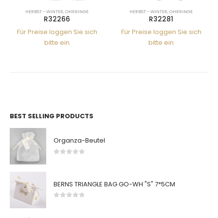
 WINTER
,
OHRRINGE
HERBST - WINTER
,
OHRRINGE
HERBST - WIN
R32266
R32281
R3
e loggen Sie sich
Für Preise loggen Sie sich
Für Preise l
bitte ein
bitte ein
bitt
BEST SELLING PRODUCTS
Organza-Beutel
0
von 5
BERNS TRIANGLE BAG GO-WH "S" 7*5CM
0
von 5