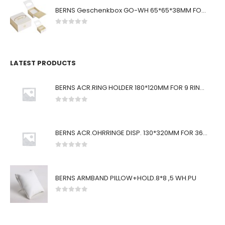
BERNS Geschenkbox GO-WH 65*65*38MM FOR SMALL SETS
0
von 5
LATEST PRODUCTS
BERNS ACR.RING HOLDER 180*120MM FOR 9 RINGS
0
von 5
BERNS ACR.OHRRINGE DISP. 130*320MM FOR 36 PAIRS
0
von 5
BERNS ARMBAND PILLOW+HOLD.8*8 ,5 WH.PU
0
von 5