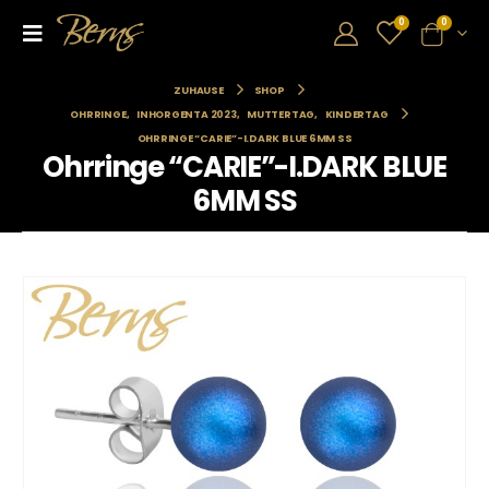
0
0
ZUHAUSE
SHOP
OHRRINGE
,
INHORGENTA 2023
,
MUTTERTAG
,
KINDERTAG
OHRRINGE “CARIE”-I.DARK BLUE 6MM SS
Ohrringe “CARIE”-I.DARK BLUE
6MM SS