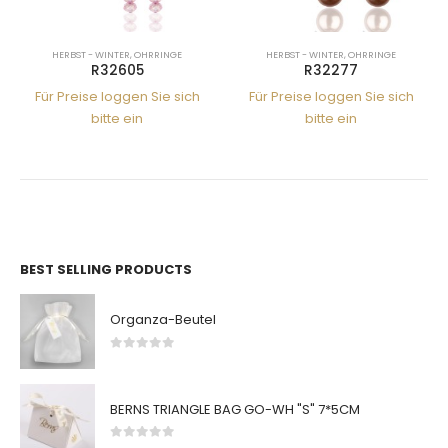
HERBST - WINTER
,
OHRRINGE
HERBST - WINTER
,
OHRRINGE
R32605
R32277
Für Preise loggen Sie sich
Für Preise loggen Sie sich
bitte ein
bitte ein
BEST SELLING PRODUCTS
Organza-Beutel
0
von 5
BERNS TRIANGLE BAG GO-WH "S" 7*5CM