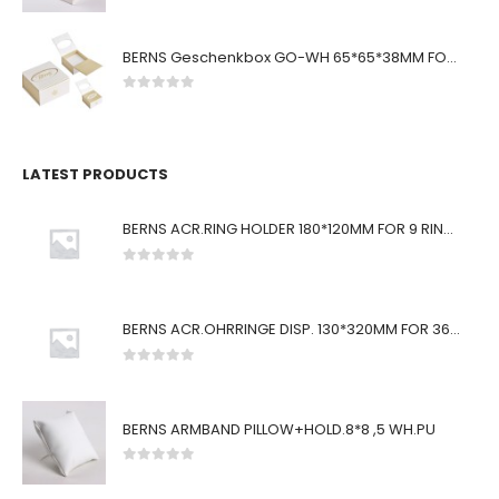
0
von 5
BERNS Geschenkbox GO-WH 65*65*38MM FOR SMALL SETS
0
von 5
LATEST PRODUCTS
BERNS ACR.RING HOLDER 180*120MM FOR 9 RINGS
0
von 5
BERNS ACR.OHRRINGE DISP. 130*320MM FOR 36 PAIRS
0
von 5
BERNS ARMBAND PILLOW+HOLD.8*8 ,5 WH.PU
0
von 5