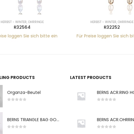
HERBST - WINTER
,
OHRRINGE
HERBST - WINTER
,
OHRRINGE
R32564
R32252
eise loggen Sie sich bitte ein
Für Preise loggen Sie sich bi
LLING PRODUCTS
LATEST PRODUCTS
Organza-Beutel
0
von 5
0
von 5
BERNS TRIANGLE BAG GO-WH "S" 7*5CM
0
von 5
0
von 5