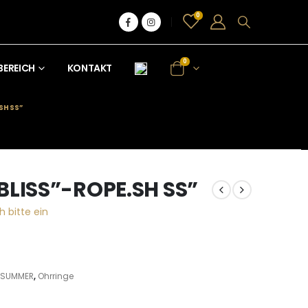
0
0
BEREICH
KONTAKT
SH SS”
BLISS”-ROPE.SH SS”
h bitte ein
- SUMMER
,
Ohrringe