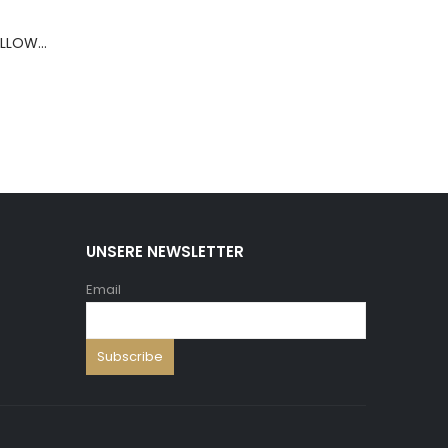
BERNS ARMBAND PILLOW+HOLD.8*8 ,5 WH.PU
UNSERE NEWSLETTER
Email