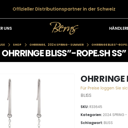
Offizieller Distributionspartner in der Schweiz
HÄNDLER
ER UNS
USE
SHOP
OHRRINGE
,
2024 SPRING - SUMMER
OHRRINGE BLISS”-ROPE.
OHRRINGE BLISS”-ROPE.SH SS”
OHRRINGE 
Für Preise loggen Sie sic
BLISS
SKU:
R33645
Kategorien:
2024 SPRING 
Schlagwort:
BLISS