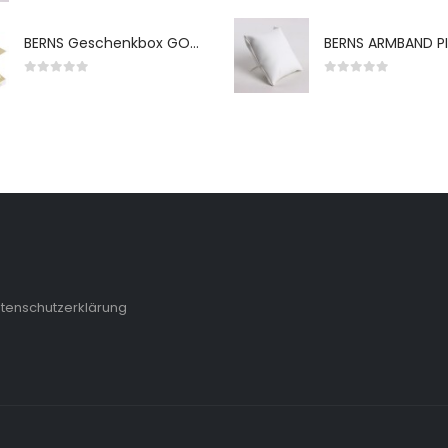
BERNS Geschenkbox GO-WH 65*65*38MM FOR SMALL SETS
0
von 5
0
von 5
tenschutzerklärung