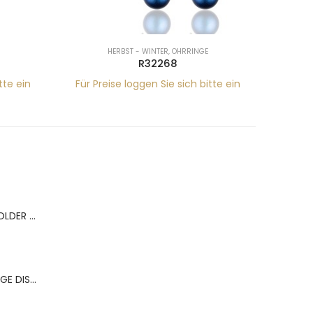
HERBST - WINTER
,
OHRRINGE
R32268
tte ein
Für Preise loggen Sie sich bitte ein
Für Pr
BERNS ACR.RING HOLDER 180*120MM FOR 9 RINGS
BERNS ACR.OHRRINGE DISP. 130*320MM FOR 36 PAIRS