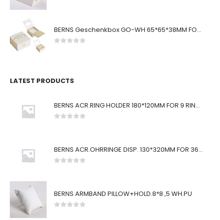
0
von 5
BERNS Geschenkbox GO-WH 65*65*38MM FOR SMALL SETS
0
von 5
LATEST PRODUCTS
BERNS ACR.RING HOLDER 180*120MM FOR 9 RINGS
0
von 5
BERNS ACR.OHRRINGE DISP. 130*320MM FOR 36 PAIRS
0
von 5
BERNS ARMBAND PILLOW+HOLD.8*8 ,5 WH.PU
0
von 5