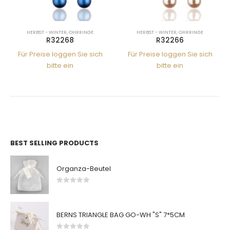
HERBST - WINTER
,
OHRRINGE
HERBST - WINTER
,
OHRRINGE
R32268
R32266
Für Preise loggen Sie sich
Für Preise loggen Sie sich
bitte ein
bitte ein
BEST SELLING PRODUCTS
Organza-Beutel
0
von 5
BERNS TRIANGLE BAG GO-WH "S" 7*5CM