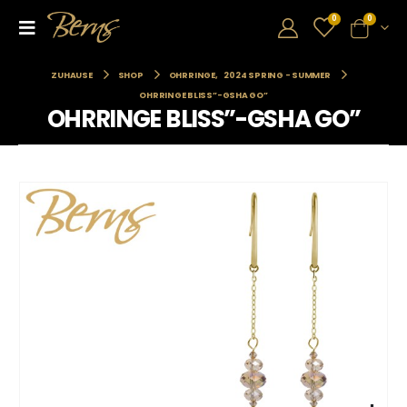
0
0
ZUHAUSE
SHOP
OHRRINGE
,
2024 SPRING - SUMMER
OHRRINGE BLISS”-GSHA GO”
OHRRINGE BLISS”-GSHA GO”