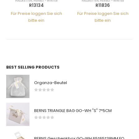
HALSKETTEN
,
HERBST - WINTER
HALSKETTEN
,
HERBST - WINTER
R13134
R11836
Für Preise loggen Sie sich
Für Preise loggen Sie sich
bitte ein
bitte ein
BEST SELLING PRODUCTS
Organza-Beutel
0
von 5
BERNS TRIANGLE BAG GO-WH "S" 7*5CM
0
von 5
BERNS Geschenkbox GO-WH 65*65*38MM FOR SMALL SETS