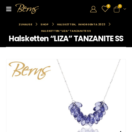
0
0
ZUHAUSE
SHOP
HALSKETTEN
,
INHORGENTA 2023
HALSKETTEN “LIZA” TANZANITE SS
Halsketten “LIZA” TANZANITE SS