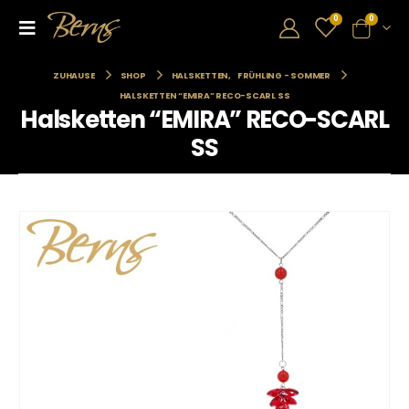
0
0
ZUHAUSE
SHOP
HALSKETTEN
,
FRÜHLING - SOMMER
HALSKETTEN “EMIRA” RECO-SCARL SS
Halsketten “EMIRA” RECO-SCARL
SS