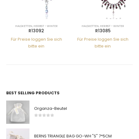
HALSKETTEN
,
HERBST - WINTER
HALSKETTEN
,
HERBST - WINTER
R13092
R13085
Für Preise loggen Sie sich
Für Preise loggen Sie sich
bitte ein
bitte ein
BEST SELLING PRODUCTS
Organza-Beutel
0
von 5
BERNS TRIANGLE BAG GO-WH "S" 7*5CM