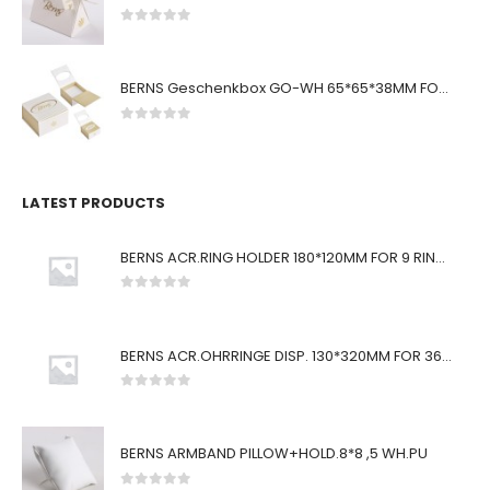
0
von 5
BERNS Geschenkbox GO-WH 65*65*38MM FOR SMALL SETS
0
von 5
LATEST PRODUCTS
BERNS ACR.RING HOLDER 180*120MM FOR 9 RINGS
0
von 5
BERNS ACR.OHRRINGE DISP. 130*320MM FOR 36 PAIRS
0
von 5
BERNS ARMBAND PILLOW+HOLD.8*8 ,5 WH.PU