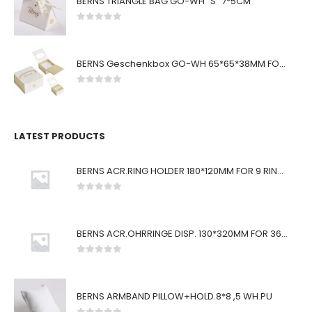
BERNS TRIANGLE BAG GO-WH "S" 7*5CM
0
von 5
BERNS Geschenkbox GO-WH 65*65*38MM FOR SMALL SETS
0
von 5
LATEST PRODUCTS
BERNS ACR.RING HOLDER 180*120MM FOR 9 RINGS
0
von 5
BERNS ACR.OHRRINGE DISP. 130*320MM FOR 36 PAIRS
0
von 5
BERNS ARMBAND PILLOW+HOLD.8*8 ,5 WH.PU