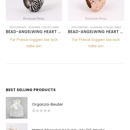
COLLECTABLE
2024 SPRING - SUMMER
,
COLLECTABLE
2024 SPRING - SUMMER
,
COLL
BEAD-ANGELWING HEART SS
BEAD-ANGELWING HEART RG
BEAD-CORD S
 Sie sich
Für Preise loggen Sie sich
Für Preise loggen Si
bitte ein
bitte ein
BEST SELLING PRODUCTS
Organza-Beutel
0
von 5