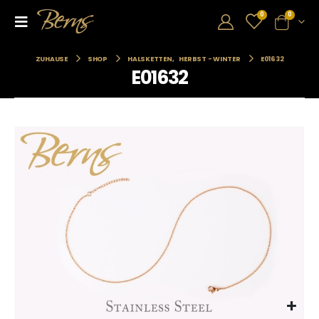
0
0
ZUHAUSE
SHOP
HALSKETTEN
,
HERBST - WINTER
E01632
E01632