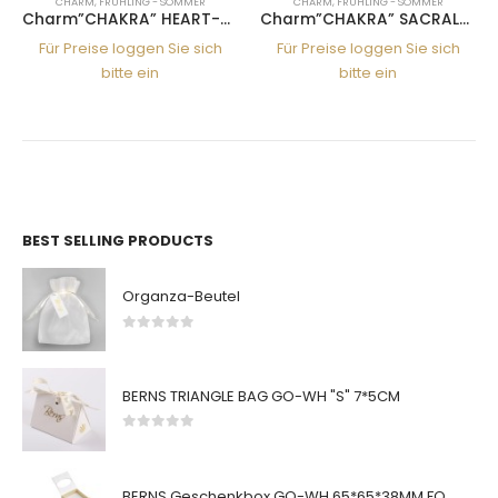
CHARM
,
FRÜHLING - SOMMER
CHARM
,
FRÜHLING - SOMMER
Charm”CHAKRA” HEART-PERI
Charm”CHAKRA” SACRAL-SUNF
Für Preise loggen Sie sich
Für Preise loggen Sie sich
bitte ein
bitte ein
BEST SELLING PRODUCTS
Organza-Beutel
0
von 5
BERNS TRIANGLE BAG GO-WH "S" 7*5CM
0
von 5
BERNS Geschenkbox GO-WH 65*65*38MM FOR SMALL SETS