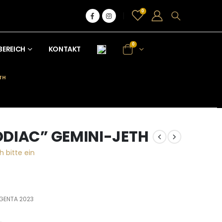
0
0
BEREICH
KONTAKT
TH
DIAC” GEMINI-JETH
h bitte ein
GENTA 2023