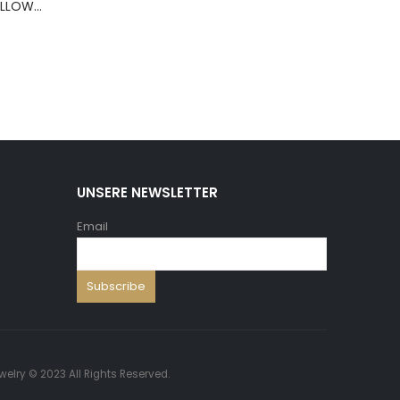
BERNS ARMBAND PILLOW+HOLD.8*8 ,5 WH.PU
UNSERE NEWSLETTER
Email
welry © 2023 All Rights Reserved.