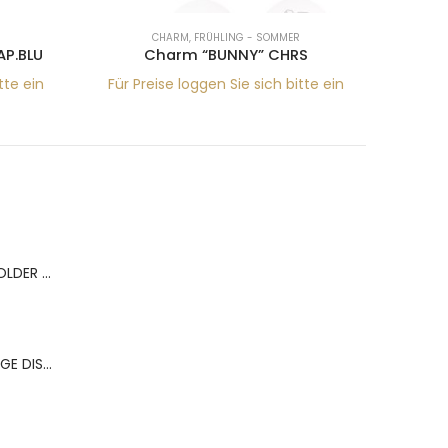
CHARM
,
FRÜHLING - SOMMER
P.BLU
Charm “BUNNY” CHRS
Cha
tte ein
Für Preise loggen Sie sich bitte ein
Für Pr
BERNS ACR.RING HOLDER 180*120MM FOR 9 RINGS
BERNS ACR.OHRRINGE DISP. 130*320MM FOR 36 PAIRS