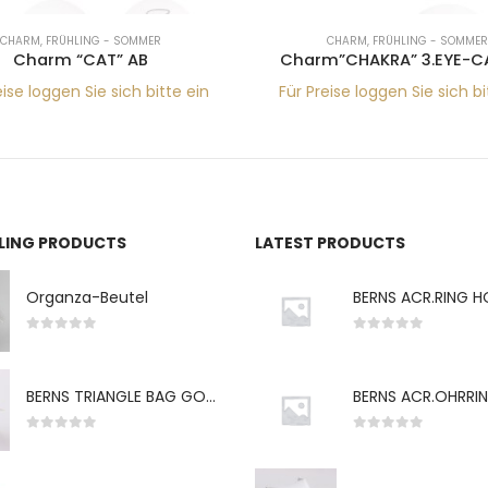
CHARM
,
FRÜHLING - SOMMER
CHARM
,
FRÜHLING - SOMMER
Charm “CAT” AB
Charm”CHAKRA” 3.EYE-CA
eise loggen Sie sich bitte ein
Für Preise loggen Sie sich bi
LLING PRODUCTS
LATEST PRODUCTS
Organza-Beutel
0
von 5
0
von 5
BERNS TRIANGLE BAG GO-WH "S" 7*5CM
0
von 5
0
von 5