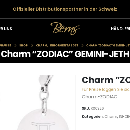
Offizieller Distributionspartner in der Schweiz
HÄNDLER
ER UNS
UHAUSE
SHOP
CHARM
,
INHORGENTA 2023
CHARM “ZODIAC” GEMINI-JE
Charm “ZODIAC” GEMINI-JETH
Charm “ZO
Für Preise loggen Sie sic
Charm-ZODIAC
SKU:
R00326
Kategorien:
Charm
,
INHOR