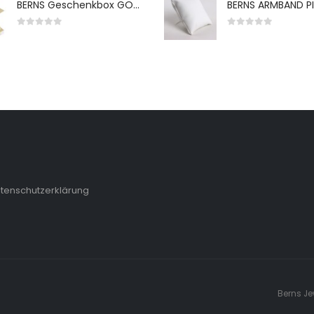
BERNS Geschenkbox GO-WH 65*65*38MM FOR SMALL SETS
0
von 5
0
von 5
tenschutzerklärung
Berns Je