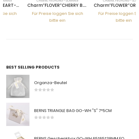
CHARM
,
FRÜHLING - SOMMER
CHARM
,
FRÜHLING - SOMMER
Charm”FLOVER”CHERRY B.-LROS
Charm”FLOWER”ORCHID-L.ROSE
Für Preise loggen Sie sich
Für Preise loggen Sie sich
bitte ein
bitte ein
BEST SELLING PRODUCTS
Organza-Beutel
0
von 5
BERNS TRIANGLE BAG GO-WH "S" 7*5CM
0
von 5
BERNS Geschenkbox GO-WH 65*65*38MM FOR SMALL SETS