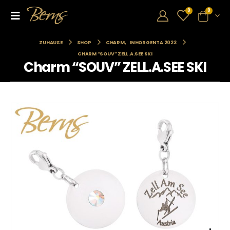
0
0
ZUHAUSE
SHOP
CHARM
,
INHORGENTA 2023
CHARM “SOUV” ZELL.A.SEE SKI
Charm “SOUV” ZELL.A.SEE SKI