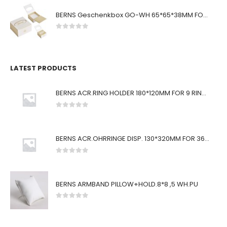
BERNS Geschenkbox GO-WH 65*65*38MM FOR SMALL SETS
0
von 5
LATEST PRODUCTS
BERNS ACR.RING HOLDER 180*120MM FOR 9 RINGS
0
von 5
BERNS ACR.OHRRINGE DISP. 130*320MM FOR 36 PAIRS
0
von 5
BERNS ARMBAND PILLOW+HOLD.8*8 ,5 WH.PU
0
von 5