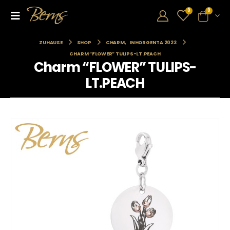
0
0
ZUHAUSE
SHOP
CHARM
,
INHORGENTA 2023
CHARM “FLOWER” TULIPS-LT.PEACH
Charm “FLOWER” TULIPS-
LT.PEACH