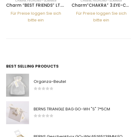
CHARM
,
FRÜHLING - SOMMER
CHARM
,
FRÜHLING - SOMMER
Charm “BEST FRIENDS” LT.SIA
Charm”CHAKRA” 3.EYE-CAP.BLU
Für Preise loggen Sie sich
Für Preise loggen Sie sich
bitte ein
bitte ein
BEST SELLING PRODUCTS
Organza-Beutel
0
von 5
BERNS TRIANGLE BAG GO-WH "S" 7*5CM
0
von 5
BERNS Geschenkbox GO-WH 65*65*38MM FOR SMALL SETS