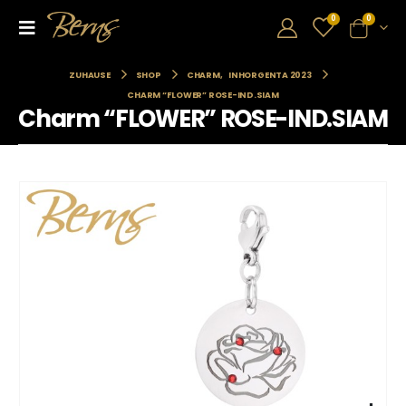
0
0
ZUHAUSE
SHOP
CHARM
,
INHORGENTA 2023
CHARM “FLOWER” ROSE-IND.SIAM
Charm “FLOWER” ROSE-IND.SIAM