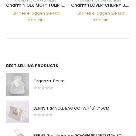
CHARM
,
FRÜHLING - SOMMER
CHARM
,
FRÜHLING - SOMMER
Charm “FOLK MOT” TULIP-JHEM
Charm”FLOVER”CHERRY B.-LROS
Für Preise loggen Sie sich
Für Preise loggen Sie sich
bitte ein
bitte ein
BEST SELLING PRODUCTS
Organza-Beutel
0
von 5
BERNS TRIANGLE BAG GO-WH "S" 7*5CM
0
von 5
BERNS Geschenkbox GO-WH 65*65*38MM FOR SMALL SETS