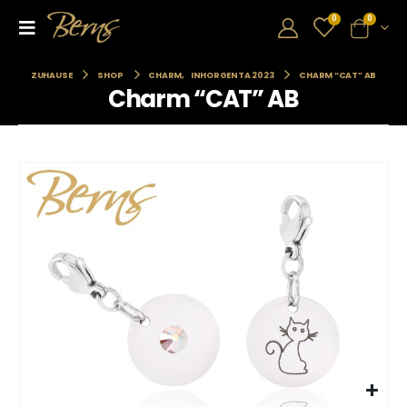
0
0
ZUHAUSE
SHOP
CHARM
,
INHORGENTA 2023
CHARM “CAT” AB
Charm “CAT” AB