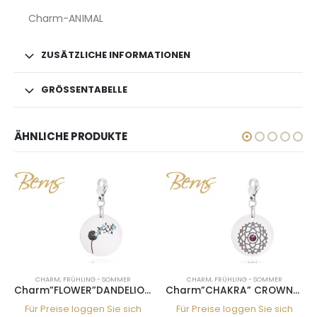
Charm-ANIMAL
ZUSÄTZLICHE INFORMATIONEN
GRÖSSENTABELLE
ÄHNLICHE PRODUKTE
HARM
,
FRÜHLING - SOMMER
CHARM
,
FRÜHLING - SOMMER
CHAR
Charm”FLOWER”DANDELION-PERI
Charm”CHAKRA” CROWN-AMETH
Preise loggen Sie sich
Für Preise loggen Sie sich
Für Pre