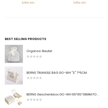
bitte ein
bitte ein
BEST SELLING PRODUCTS
Organza-Beutel
0
von 5
BERNS TRIANGLE BAG GO-WH "S" 7*5CM
0
von 5
BERNS Geschenkbox GO-WH 65*65*38MM FOR SMALL SETS
0
von 5