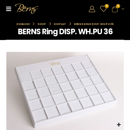
0
0
ZUHAUSE
SHOP
DISPLAY
BERNS RING DISP. WH.PU 36
BERNS Ring DISP. WH.PU 36