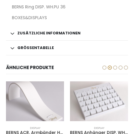
BERNS Ring DISP. WH.PU 36
BOXES&DISPLAYS
ZUSÄTZLICHE INFORMATIONEN
GRÖSSENTABELLE
ÄHNLICHE PRODUKTE
DISPLAY
DISPLAY
BERNS ACR. Armbänder HOLDER 4*2 1*3CM
BERNS Anhänger DISP. WH.PU 36