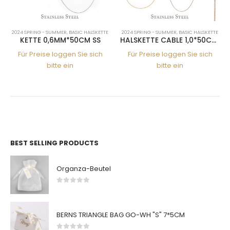
RING - SUMMER
,
BASIC HALSKETTE
2024 SPRING - SUMMER
,
BASIC HALSKETTE
2024 SPRING
TTE 0,6MM*50CM SS
HALSKETTE CABLE 1,0*50CM 316L RGSSA
KETTE 
Preise loggen Sie sich
Für Preise loggen Sie sich
Für Pre
bitte ein
bitte ein
BEST SELLING PRODUCTS
Organza-Beutel
0
von 5
BERNS TRIANGLE BAG GO-WH "S" 7*5CM