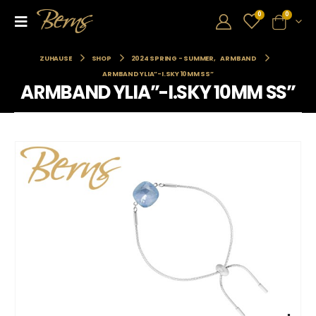
0
0
ZUHAUSE
SHOP
2024 SPRING - SUMMER
,
ARMBAND
ARMBAND YLIA”-I.SKY 10MM SS”
ARMBAND YLIA”-I.SKY 10MM SS”