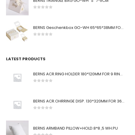
BERNS TRIANGLE BAG GO-WH "S" 7*5CM
0
von 5
BERNS Geschenkbox GO-WH 65*65*38MM FOR SMALL SETS
0
von 5
LATEST PRODUCTS
BERNS ACR.RING HOLDER 180*120MM FOR 9 RINGS
0
von 5
BERNS ACR.OHRRINGE DISP. 130*320MM FOR 36 PAIRS
0
von 5
BERNS ARMBAND PILLOW+HOLD.8*8 ,5 WH.PU