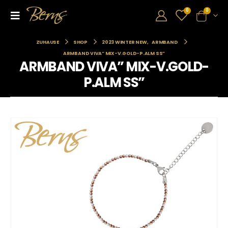
0
0
ZUHAUSE
SHOP
2023 WINTER NEW
,
ARMBAND
ARMBAND VIVA” MIX-V.GOLD-P.ALM SS”
ARMBAND VIVA” MIX-V.GOLD-
P.ALM SS”