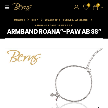
0
0
ZUHAUSE
SHOP
2024 SPRING - SUMMER
,
ARMBAND
ARMBAND ROANA”-PAW AB SS”
ARMBAND ROANA”-PAW AB SS”