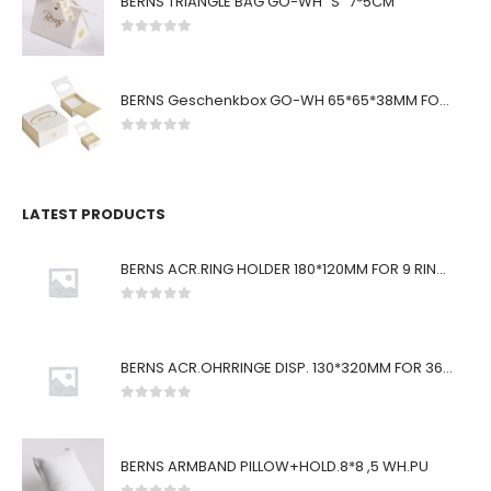
BERNS TRIANGLE BAG GO-WH "S" 7*5CM
0
von 5
BERNS Geschenkbox GO-WH 65*65*38MM FOR SMALL SETS
0
von 5
LATEST PRODUCTS
BERNS ACR.RING HOLDER 180*120MM FOR 9 RINGS
0
von 5
BERNS ACR.OHRRINGE DISP. 130*320MM FOR 36 PAIRS
0
von 5
BERNS ARMBAND PILLOW+HOLD.8*8 ,5 WH.PU