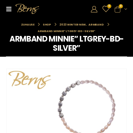
0
0
ZUHAUSE
SHOP
2023 WINTER NEW
,
ARMBAND
ARMBAND MINNIE” LTGREY-BD-SILVER”
ARMBAND MINNIE” LTGREY-BD-
SILVER”