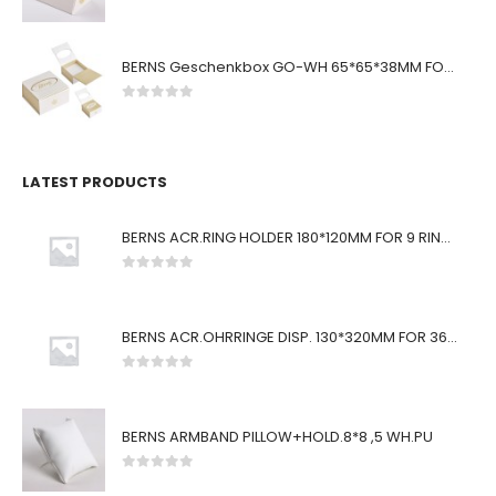
0
von 5
BERNS Geschenkbox GO-WH 65*65*38MM FOR SMALL SETS
0
von 5
LATEST PRODUCTS
BERNS ACR.RING HOLDER 180*120MM FOR 9 RINGS
0
von 5
BERNS ACR.OHRRINGE DISP. 130*320MM FOR 36 PAIRS
0
von 5
BERNS ARMBAND PILLOW+HOLD.8*8 ,5 WH.PU
0
von 5