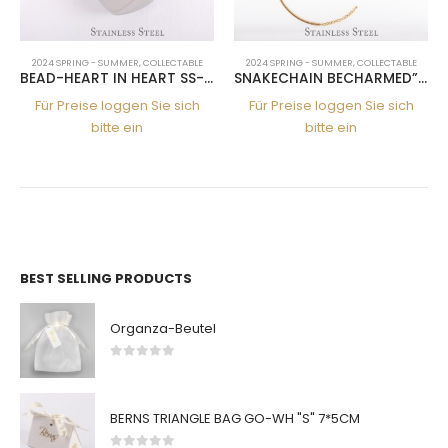
2024 SPRING - SUMMER
,
COLLECTABLE
2024 SPRING - SUMMER
,
COLLECTABLE
BEAD-HEART IN HEART SS-SS
SNAKECHAIN BECHARMED” GO 45+6MM”
Für Preise loggen Sie sich
Für Preise loggen Sie sich
bitte ein
bitte ein
BEST SELLING PRODUCTS
Organza-Beutel
0
von 5
BERNS TRIANGLE BAG GO-WH "S" 7*5CM