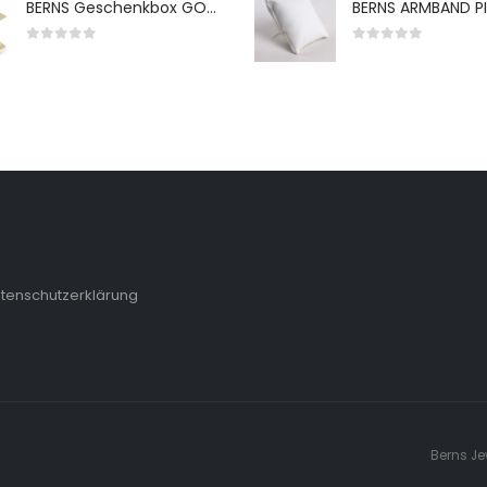
BERNS Geschenkbox GO-WH 65*65*38MM FOR SMALL SETS
0
von 5
0
von 5
tenschutzerklärung
Berns Je