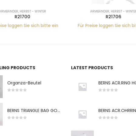
ARMBÄNDER
,
HERBST - WINTER
ARMBÄNDER
,
HERBST - WINTE
R21700
R21706
eise loggen Sie sich bitte ein
Für Preise loggen Sie sich bi
LLING PRODUCTS
LATEST PRODUCTS
Organza-Beutel
0
von 5
0
von 5
BERNS TRIANGLE BAG GO-WH "S" 7*5CM
0
von 5
0
von 5