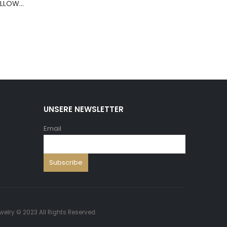
BERNS ARMBAND PILLOW+HOLD.8*8 ,5 WH.PU
UNSERE NEWSLETTER
Email
welry © 2023 All Rights Reserved.