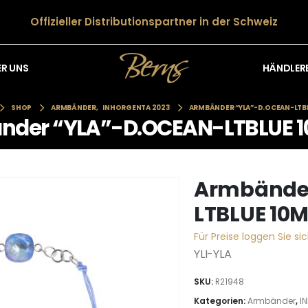
Offizieller Distributionspartner in der Schweiz
HÄNDLER
ER UNS
SHOP
ARMBÄNDER
,
INHORGENTA 2023
ARMBÄNDER “YLA”-D.OCEAN-LTB
nder “YLA”-D.OCEAN-LTBLUE 
Armbände
LTBLUE 10
Für Preise loggen Sie sic
YLI-YLA
SKU:
R21948
Kategorien:
Armbänder
,
I