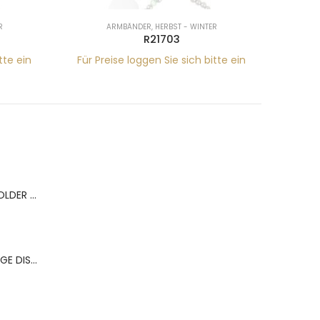
R
ARMBÄNDER
,
HERBST - WINTER
R21703
tte ein
Für Preise loggen Sie sich bitte ein
Für Pr
BERNS ACR.RING HOLDER 180*120MM FOR 9 RINGS
BERNS ACR.OHRRINGE DISP. 130*320MM FOR 36 PAIRS