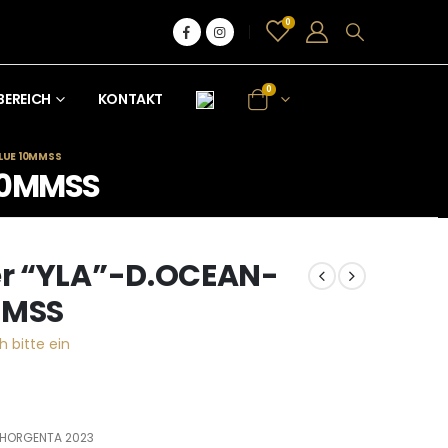
0
0
BEREICH
KONTAKT
LUE 10MMSS
10MMSS
r “YLA”-D.OCEAN-
MMSS
h bitte ein
NHORGENTA 2023