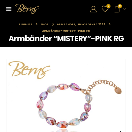
0
0
ZUHAUSE
SHOP
ARMBÄNDER
,
INHORGENTA 2023
ARMBÄNDER “MISTERY”-PINK RG
Armbänder “MISTERY”-PINK RG