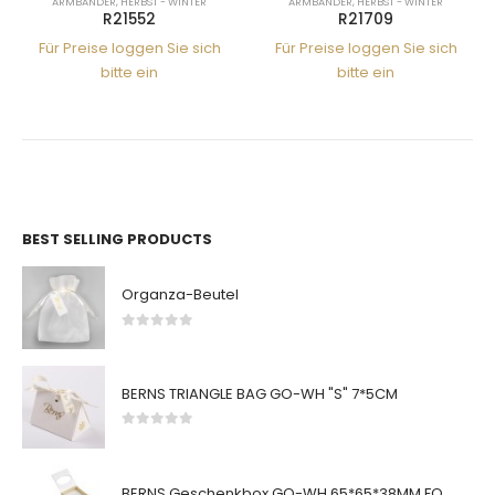
ARMBÄNDER
,
HERBST - WINTER
ARMBÄNDER
,
HERBST - WINTER
R21552
R21709
Für Preise loggen Sie sich
Für Preise loggen Sie sich
bitte ein
bitte ein
BEST SELLING PRODUCTS
Organza-Beutel
0
von 5
BERNS TRIANGLE BAG GO-WH "S" 7*5CM
0
von 5
BERNS Geschenkbox GO-WH 65*65*38MM FOR SMALL SETS