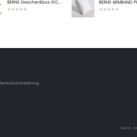
BERNS Geschenkbox GO-WH 65*65*38MM FOR SMALL SETS
0
von 5
0
von 5
tenschutzerklärung
Berns Je