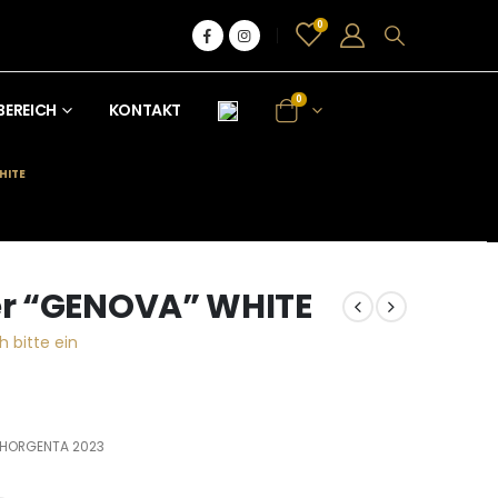
0
0
BEREICH
KONTAKT
HITE
r “GENOVA” WHITE
h bitte ein
NHORGENTA 2023