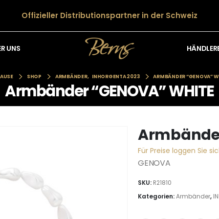
Offizieller Distributionspartner in der Schweiz
HÄNDLER
ER UNS
AUSE
SHOP
ARMBÄNDER
,
INHORGENTA 2023
ARMBÄNDER “GENOVA” W
Armbänder “GENOVA” WHITE
Armbände
Für Preise loggen Sie sic
GENOVA
SKU:
R21810
Kategorien:
Armbänder
,
I