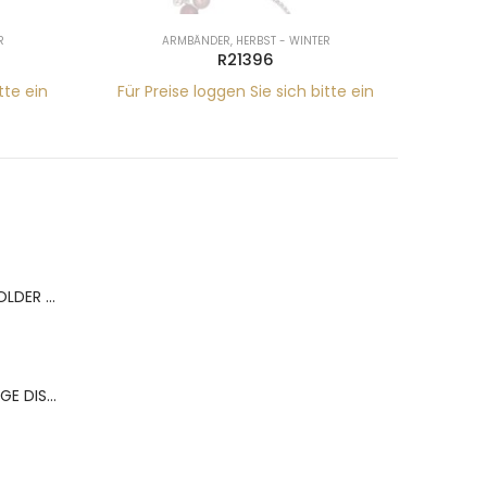
R
ARMBÄNDER
,
HERBST - WINTER
R21396
tte ein
Für Preise loggen Sie sich bitte ein
Für Pr
BERNS ACR.RING HOLDER 180*120MM FOR 9 RINGS
BERNS ACR.OHRRINGE DISP. 130*320MM FOR 36 PAIRS