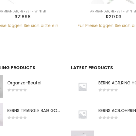
ARMBÄNDER
,
HERBST - WINTER
ARMBÄNDER
,
HERBST - WINTE
R21698
R21703
eise loggen Sie sich bitte ein
Für Preise loggen Sie sich bi
LLING PRODUCTS
LATEST PRODUCTS
Organza-Beutel
0
von 5
0
von 5
BERNS TRIANGLE BAG GO-WH "S" 7*5CM
0
von 5
0
von 5