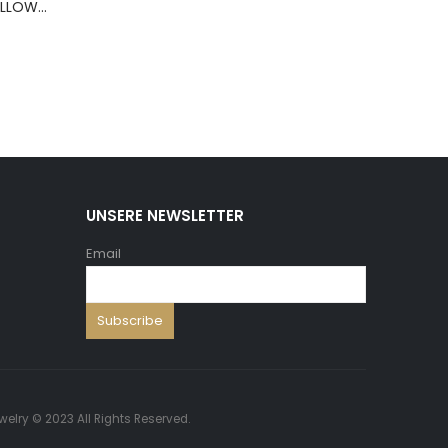
BERNS ARMBAND PILLOW+HOLD.8*8 ,5 WH.PU
UNSERE NEWSLETTER
Email
welry © 2023 All Rights Reserved.