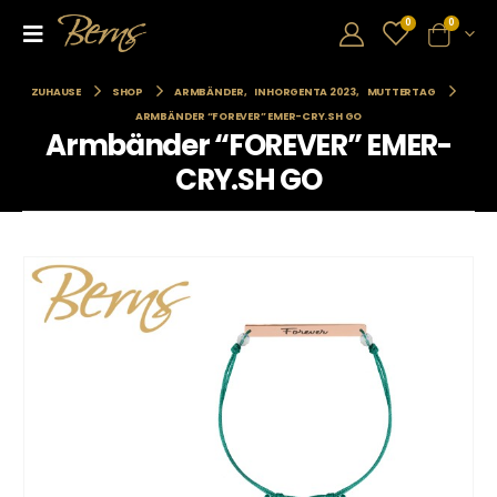
0
0
ZUHAUSE
SHOP
ARMBÄNDER
,
INHORGENTA 2023
,
MUTTERTAG
ARMBÄNDER “FOREVER” EMER-CRY.SH GO
Armbänder “FOREVER” EMER-
CRY.SH GO