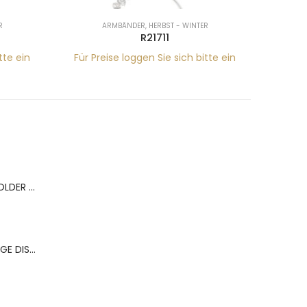
R
ARMBÄNDER
,
HERBST - WINTER
R21711
tte ein
Für Preise loggen Sie sich bitte ein
Für Pr
BERNS ACR.RING HOLDER 180*120MM FOR 9 RINGS
BERNS ACR.OHRRINGE DISP. 130*320MM FOR 36 PAIRS