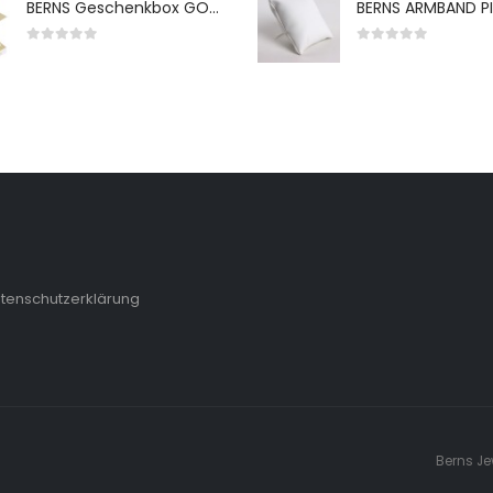
BERNS Geschenkbox GO-WH 65*65*38MM FOR SMALL SETS
0
von 5
0
von 5
tenschutzerklärung
Berns Je