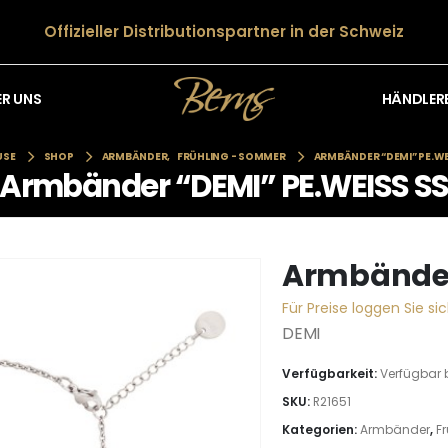
Offizieller Distributionspartner in der Schweiz
HÄNDLER
ER UNS
USE
SHOP
ARMBÄNDER
,
FRÜHLING - SOMMER
ARMBÄNDER “DEMI” PE.WE
Armbänder “DEMI” PE.WEISS S
Armbänder
Für Preise loggen Sie sic
DEMI
Verfügbarkeit:
Verfügbar 
SKU:
R21651
Kategorien:
Armbänder
,
F