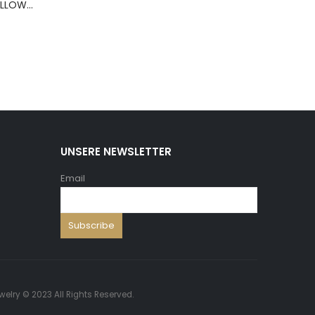
BERNS ARMBAND PILLOW+HOLD.8*8 ,5 WH.PU
UNSERE NEWSLETTER
Email
welry © 2023 All Rights Reserved.