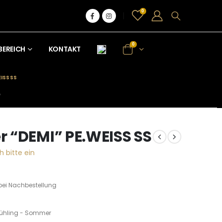
0
0
BEREICH
KONTAKT
ISS SS
S
 “DEMI” PE.WEISS SS
h bitte ein
bei Nachbestellung
rühling - Sommer