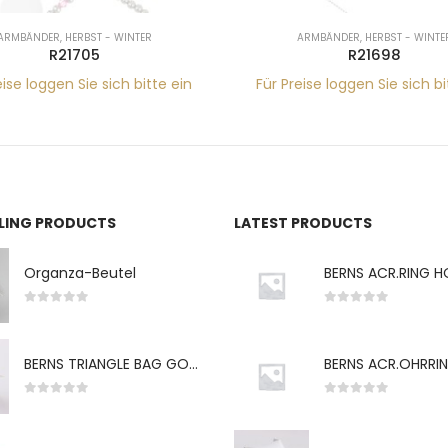
ARMBÄNDER
,
HERBST - WINTER
ARMBÄNDER
,
HERBST - WINTE
R21705
R21698
eise loggen Sie sich bitte ein
Für Preise loggen Sie sich bi
LLING PRODUCTS
LATEST PRODUCTS
Organza-Beutel
0
von 5
0
von 5
BERNS TRIANGLE BAG GO-WH "S" 7*5CM
0
von 5
0
von 5