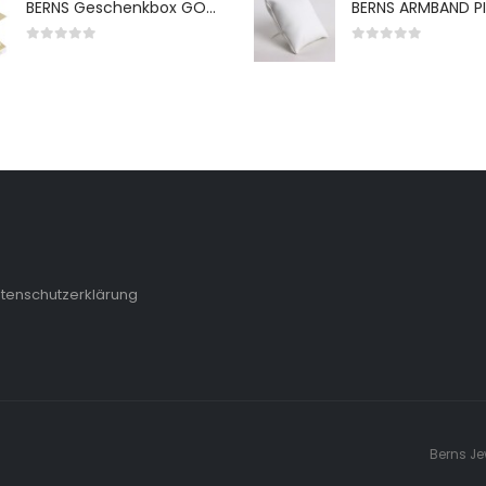
BERNS Geschenkbox GO-WH 65*65*38MM FOR SMALL SETS
0
von 5
0
von 5
tenschutzerklärung
Berns Je