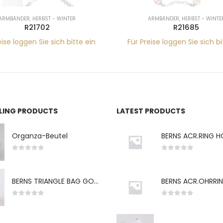
ARMBÄNDER
,
HERBST - WINTER
ARMBÄNDER
,
HERBST - WINTE
R21702
R21685
eise loggen Sie sich bitte ein
Für Preise loggen Sie sich bi
LLING PRODUCTS
LATEST PRODUCTS
Organza-Beutel
0
von 5
0
von 5
BERNS TRIANGLE BAG GO-WH "S" 7*5CM
0
von 5
0
von 5