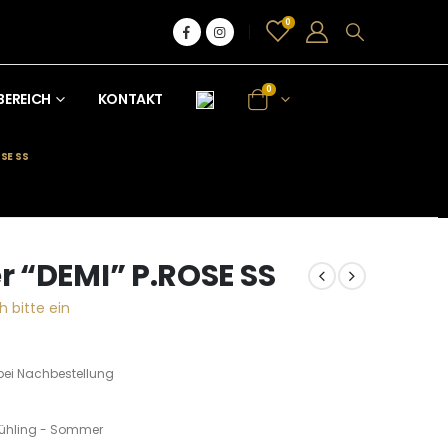
0
0
BEREICH
KONTAKT
SE SS
 “DEMI” P.ROSE SS
h bitte ein
bei Nachbestellung
rühling - Sommer