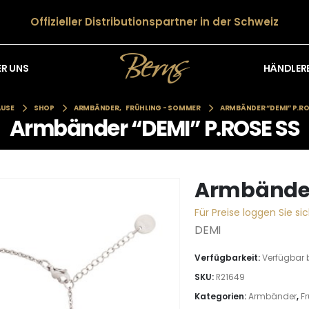
Offizieller Distributionspartner in der Schweiz
HÄNDLER
ER UNS
USE
SHOP
ARMBÄNDER
,
FRÜHLING - SOMMER
ARMBÄNDER “DEMI” P.RO
Armbänder “DEMI” P.ROSE SS
Armbänder
Für Preise loggen Sie sic
DEMI
Verfügbarkeit:
Verfügbar 
SKU:
R21649
Kategorien:
Armbänder
,
F