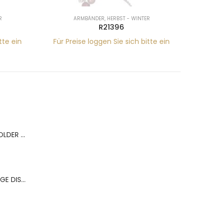
R
ARMBÄNDER
,
HERBST - WINTER
R21396
tte ein
Für Preise loggen Sie sich bitte ein
Für Pr
BERNS ACR.RING HOLDER 180*120MM FOR 9 RINGS
BERNS ACR.OHRRINGE DISP. 130*320MM FOR 36 PAIRS