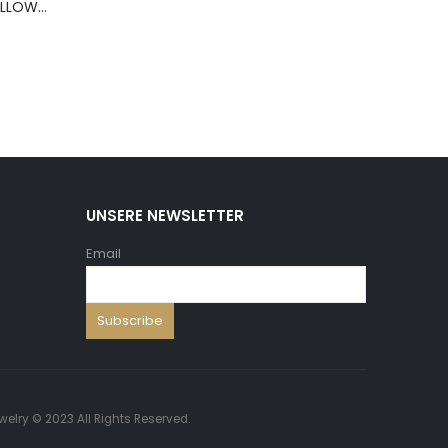
BERNS ARMBAND PILLOW+HOLD.8*8 ,5 WH.PU
UNSERE NEWSLETTER
Email
welry © 2023 All Rights Reserved.