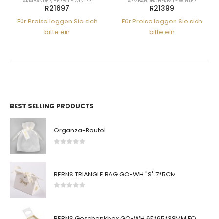
ARMBÄNDER
,
HERBST - WINTER
ARMBÄNDER
,
HERBST - WINTER
R21697
R21399
Für Preise loggen Sie sich
Für Preise loggen Sie sich
bitte ein
bitte ein
BEST SELLING PRODUCTS
Organza-Beutel
0
von 5
BERNS TRIANGLE BAG GO-WH "S" 7*5CM
0
von 5
BERNS Geschenkbox GO-WH 65*65*38MM FOR SMALL SETS