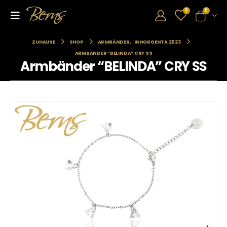
0
0
ZUHAUSE
SHOP
ARMBÄNDER
,
INHORGENTA 2023
ARMBÄNDER “BELINDA” CRY SS
Armbänder “BELINDA” CRY SS