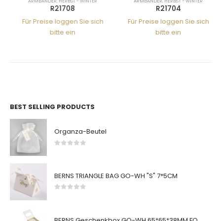
ARMBÄNDER
,
HERBST - WINTER
ARMBÄNDER
,
HERBST - WINTER
R21708
R21704
Für Preise loggen Sie sich
Für Preise loggen Sie sich
bitte ein
bitte ein
BEST SELLING PRODUCTS
Organza-Beutel
0
von 5
BERNS TRIANGLE BAG GO-WH "S" 7*5CM
0
von 5
BERNS Geschenkbox GO-WH 65*65*38MM FOR SMALL SETS