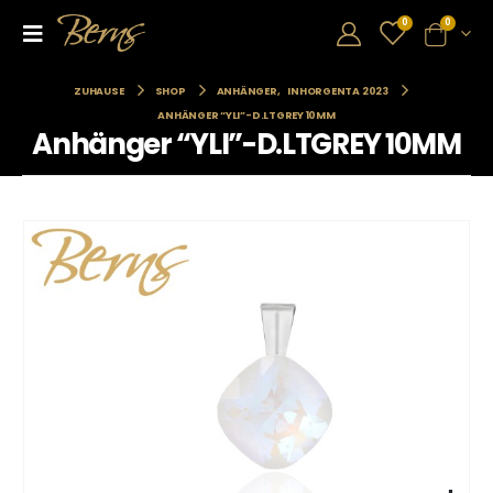
0
0
ZUHAUSE
SHOP
ANHÄNGER
,
INHORGENTA 2023
ANHÄNGER “YLI”-D.LTGREY 10MM
Anhänger “YLI”-D.LTGREY 10MM