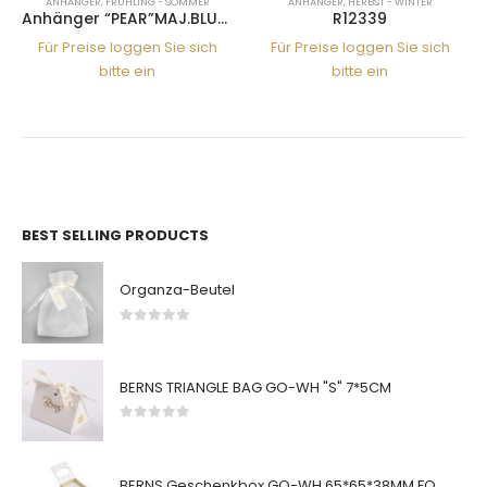
ANHÄNGER
,
FRÜHLING - SOMMER
ANHÄNGER
,
HERBST - WINTER
Anhänger “PEAR”MAJ.BLUE 22SS
R12339
Für Preise loggen Sie sich
Für Preise loggen Sie sich
bitte ein
bitte ein
BEST SELLING PRODUCTS
Organza-Beutel
0
von 5
BERNS TRIANGLE BAG GO-WH "S" 7*5CM
0
von 5
BERNS Geschenkbox GO-WH 65*65*38MM FOR SMALL SETS