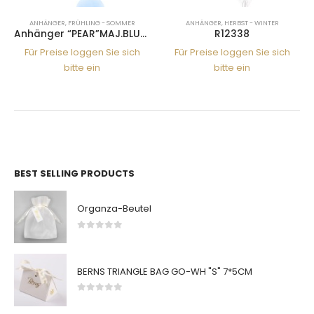
ANHÄNGER
,
FRÜHLING - SOMMER
ANHÄNGER
,
HERBST - WINTER
Anhänger “PEAR”MAJ.BLUE 22SS
R12338
Für Preise loggen Sie sich
Für Preise loggen Sie sich
bitte ein
bitte ein
BEST SELLING PRODUCTS
Organza-Beutel
0
von 5
BERNS TRIANGLE BAG GO-WH "S" 7*5CM
0
von 5