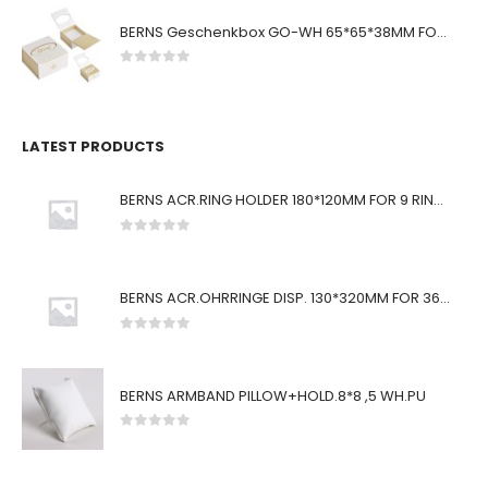
BERNS Geschenkbox GO-WH 65*65*38MM FOR SMALL SETS
0
von 5
LATEST PRODUCTS
BERNS ACR.RING HOLDER 180*120MM FOR 9 RINGS
0
von 5
BERNS ACR.OHRRINGE DISP. 130*320MM FOR 36 PAIRS
0
von 5
BERNS ARMBAND PILLOW+HOLD.8*8 ,5 WH.PU
0
von 5