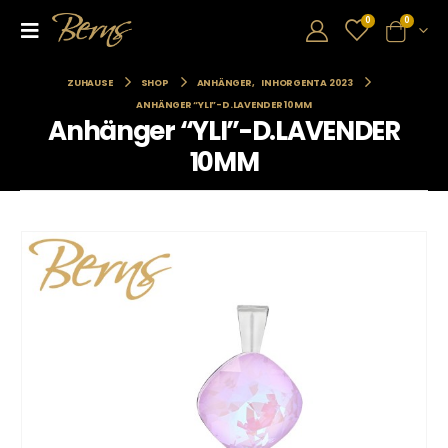
0
0
ZUHAUSE
SHOP
ANHÄNGER
,
INHORGENTA 2023
ANHÄNGER “YLI”-D.LAVENDER 10MM
Anhänger “YLI”-D.LAVENDER
10MM