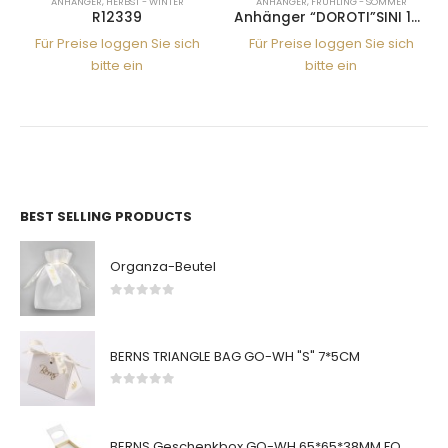
ANHÄNGER
,
HERBST - WINTER
ANHÄNGER
,
FRÜHLING - SOMMER
R12339
Anhänger “DOROTI”SINI 14RG
Für Preise loggen Sie sich
Für Preise loggen Sie sich
bitte ein
bitte ein
BEST SELLING PRODUCTS
Organza-Beutel
0
von 5
BERNS TRIANGLE BAG GO-WH "S" 7*5CM
0
von 5
BERNS Geschenkbox GO-WH 65*65*38MM FOR SMALL SETS