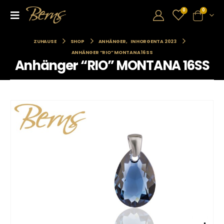
0
0
ZUHAUSE
SHOP
ANHÄNGER
,
INHORGENTA 2023
ANHÄNGER “RIO” MONTANA 16SS
Anhänger “RIO” MONTANA 16SS