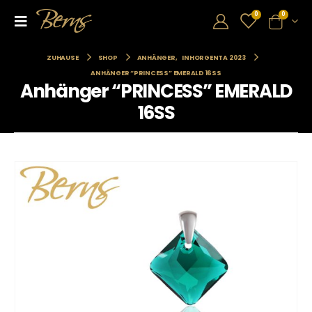
0
0
ZUHAUSE
SHOP
ANHÄNGER
,
INHORGENTA 2023
ANHÄNGER “PRINCESS” EMERALD 16SS
Anhänger “PRINCESS” EMERALD
16SS