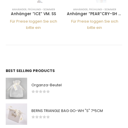
ANHÄNGER
,
FRÜHLING - SOMMER
ANHÄNGER
,
FRÜHLING - SOMMER
Anhänger “ICE” VM. SS
Anhänger “PEAR”CRY-SH 22SS
Für Preise loggen Sie sich
Für Preise loggen Sie sich
bitte ein
bitte ein
BEST SELLING PRODUCTS
Organza-Beutel
0
von 5
BERNS TRIANGLE BAG GO-WH "S" 7*5CM
0
von 5