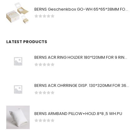
BERNS Geschenkbox GO-WH 65*65*38MM FOR SMALL SETS
0
von 5
LATEST PRODUCTS
BERNS ACR.RING HOLDER 180*120MM FOR 9 RINGS
0
von 5
BERNS ACR.OHRRINGE DISP. 130*320MM FOR 36 PAIRS
0
von 5
BERNS ARMBAND PILLOW+HOLD.8*8 ,5 WH.PU
0
von 5