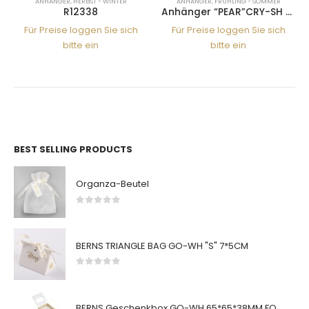
ANHÄNGER
,
HERBST - WINTER
ANHÄNGER
,
FRÜHLING - SOMMER
R12338
Anhänger “PEAR”CRY-SH 22SS
Für Preise loggen Sie sich
Für Preise loggen Sie sich
bitte ein
bitte ein
BEST SELLING PRODUCTS
Organza-Beutel
0
von 5
BERNS TRIANGLE BAG GO-WH "S" 7*5CM
0
von 5
BERNS Geschenkbox GO-WH 65*65*38MM FOR SMALL SETS