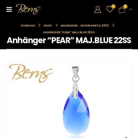
0
0
ZUHAUSE
SHOP
ANHÄNGER
,
INHORGENTA 2023
ANHÄNGER “PEAR” MAJ.BLUE 22SS
Anhänger “PEAR” MAJ.BLUE 22SS